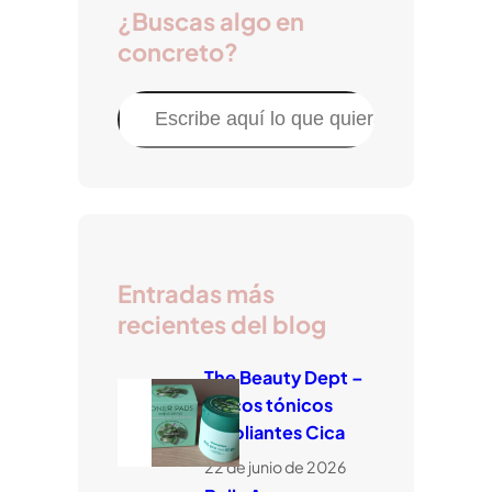
¿Buscas algo en
concreto?
B
u
s
c
a
r
Entradas más
recientes del blog
The Beauty Dept –
Discos tónicos
exfoliantes Cica
22 de junio de 2026