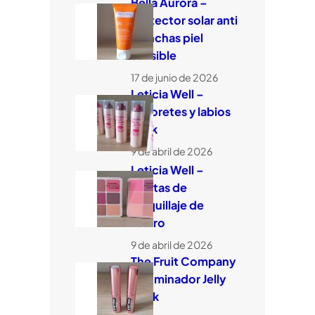
Bella Aurora –
Protector solar anti
manchas piel
sensible
17 de junio de 2026
Leticia Well –
Coloretes y labios
stick
9 de abril de 2026
Leticia Well –
Paletas de
maquillaje de
rostro
9 de abril de 2026
The Fruit Company
– Iluminador Jelly
Stick