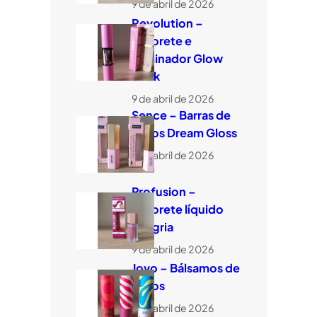
9 de abril de 2026
Revolution –
Colorete e
iluminador Glow
Stick
9 de abril de 2026
Sence – Barras de
labios Dream Gloss
9 de abril de 2026
Profusion –
Colorete líquido
Sangria
9 de abril de 2026
Jovo – Bálsamos de
labios
9 de abril de 2026