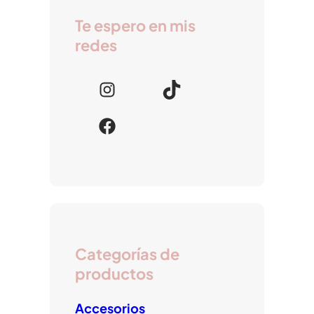
Te espero en mis
redes
I
T
n
i
F
s
k
a
t
T
c
a
o
e
g
k
b
r
o
a
o
m
Categorías de
k
productos
Accesorios