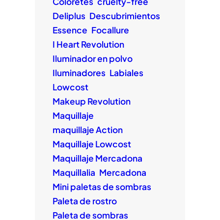
Coloretes
cruelty-free
Deliplus
Descubrimientos
Essence
Focallure
I Heart Revolution
Iluminador en polvo
Iluminadores
Labiales
Lowcost
Makeup Revolution
Maquillaje
maquillaje Action
Maquillaje Lowcost
Maquillaje Mercadona
Maquillalia
Mercadona
Mini paletas de sombras
Paleta de rostro
Paleta de sombras