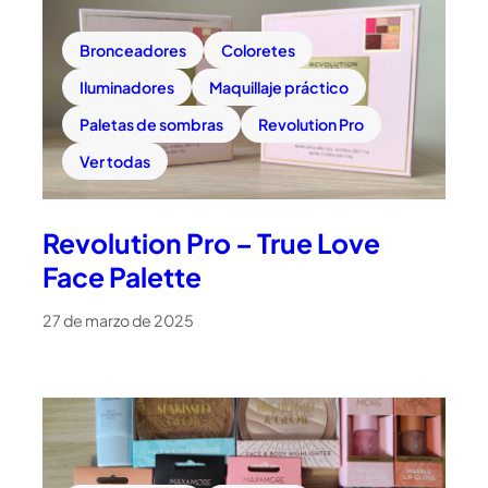
Bronceadores
Coloretes
Iluminadores
Maquillaje práctico
Paletas de sombras
Revolution Pro
Ver todas
Revolution Pro – True Love
Face Palette
27 de marzo de 2025