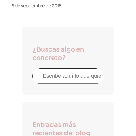
9 de septiembre de 2018
¿Buscas algo en
concreto?
B
u
s
c
a
r
Entradas más
recientes del blog