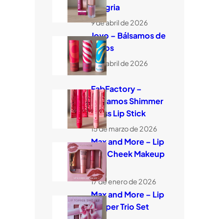
Sangria
9 de abril de 2026
Jovo – Bálsamos de
labios
9 de abril de 2026
FabFactory –
Bálsamos Shimmer
Glass Lip Stick
15 de marzo de 2026
Max and More – Lip
and Cheek Makeup
Set
17 de enero de 2026
Max and More – Lip
Topper Trio Set