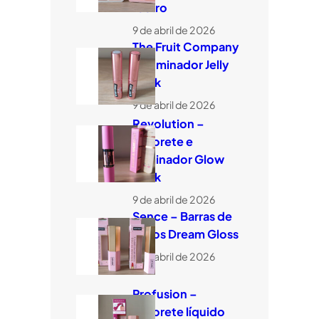
rostro
9 de abril de 2026
The Fruit Company
– Iluminador Jelly
Stick
9 de abril de 2026
Revolution –
Colorete e
iluminador Glow
Stick
9 de abril de 2026
Sence – Barras de
labios Dream Gloss
9 de abril de 2026
Profusion –
Colorete líquido