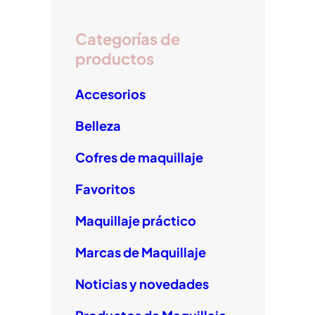
r
o
a
o
m
Categorías de
k
productos
Accesorios
Belleza
Cofres de maquillaje
Favoritos
Maquillaje práctico
Marcas de Maquillaje
Noticias y novedades