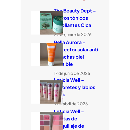
The Beauty Dept –
Discos tónicos
exfoliantes Cica
22 de junio de 2026
Bella Aurora –
Protector solar anti
manchas piel
sensible
17 de junio de 2026
Leticia Well –
Coloretes y labios
stick
9 de abril de 2026
Leticia Well –
Paletas de
maquillaje de