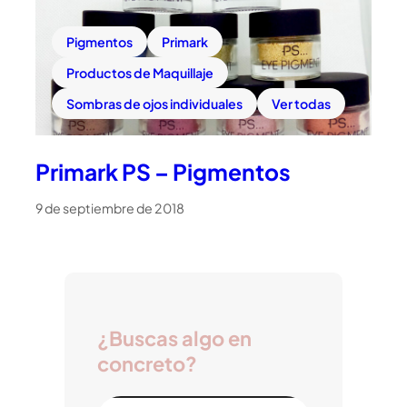
Pigmentos
Primark
Productos de Maquillaje
Sombras de ojos individuales
Ver todas
Primark PS – Pigmentos
9 de septiembre de 2018
¿Buscas algo en
concreto?