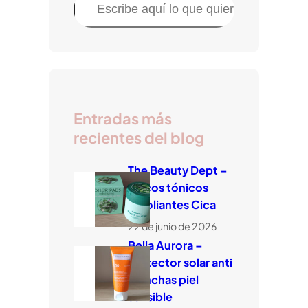
B
u
s
c
a
r
Entradas más
recientes del blog
The Beauty Dept –
Discos tónicos
exfoliantes Cica
22 de junio de 2026
Bella Aurora –
Protector solar anti
manchas piel
sensible