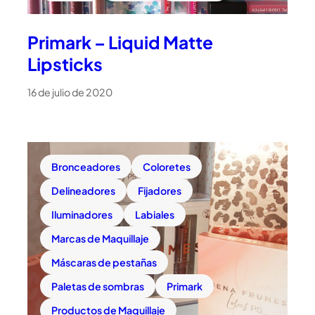
Primark – Liquid Matte
Lipsticks
16 de julio de 2020
Bronceadores
Coloretes
Delineadores
Fijadores
Iluminadores
Labiales
Marcas de Maquillaje
Máscaras de pestañas
Paletas de sombras
Primark
Productos de Maquillaje