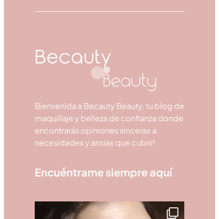
Bienvenida a Becauty Beauty, tu blog de
maquillaje y belleza de confianza donde
encontrarás opiniones sinceras a
necesidades y ansias que cubrir!
Encuéntrame siempre aquí