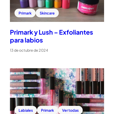
Primark
Skincare
Primark y Lush – Exfoliantes
para labios
13 de octubre de 2024
Labiales
Primark
Ver todas