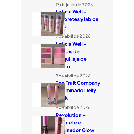
17 de junio de 2026
Leticia Well –
Coloretes y labios
stick
9 de abril de 2026
Leticia Well –
Paletas de
maquillaje de
rostro
9 de abril de 2026
The Fruit Company
– Iluminador Jelly
Stick
9 de abril de 2026
Revolution –
Colorete e
iluminador Glow