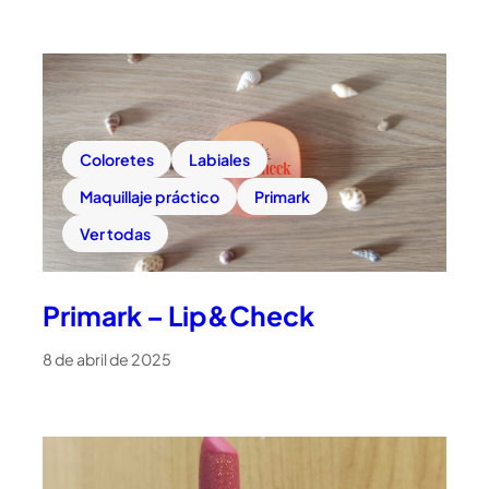
Coloretes
Labiales
Maquillaje práctico
Primark
Ver todas
Primark – Lip&Check
8 de abril de 2025