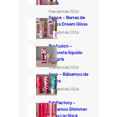
Stick
9 de abril de 2026
Sence – Barras de
labios Dream Gloss
9 de abril de 2026
Profusion –
Colorete líquido
Sangria
9 de abril de 2026
Jovo – Bálsamos de
labios
9 de abril de 2026
FabFactory –
Bálsamos Shimmer
Glass Lip Stick