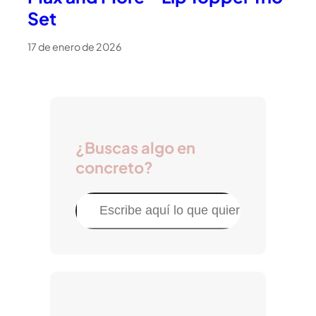
Set
17 de enero de 2026
¿Buscas algo en
concreto?
B
u
s
c
a
r