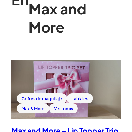
Max and
More
Cofres de maquillaje
Labiales
Max & More
Ver todas
Max and More – Lip Topper Trio