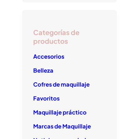
e
g
k
b
r
o
a
o
m
Categorías de
k
productos
Accesorios
Belleza
Cofres de maquillaje
Favoritos
Maquillaje práctico
Marcas de Maquillaje