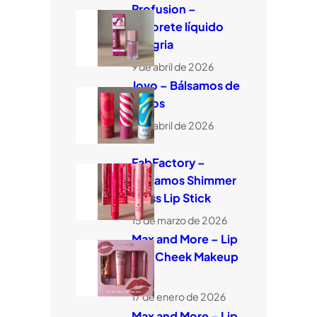
Profusion –
Colorete líquido
Sangria
9 de abril de 2026
Jovo – Bálsamos de
labios
9 de abril de 2026
FabFactory –
Bálsamos Shimmer
Glass Lip Stick
15 de marzo de 2026
Max and More – Lip
and Cheek Makeup
Set
17 de enero de 2026
Max and More – Lip