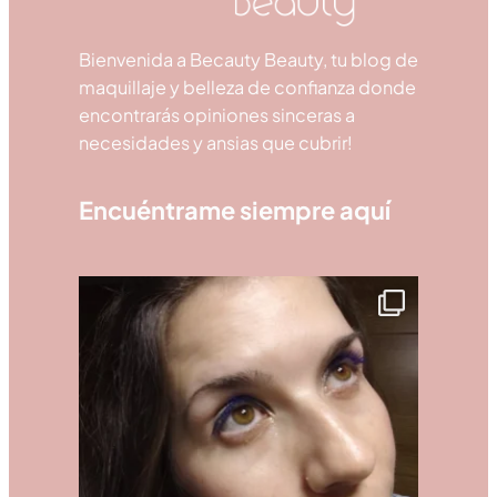
Bienvenida a Becauty Beauty, tu blog de
maquillaje y belleza de confianza donde
encontrarás opiniones sinceras a
necesidades y ansias que cubrir!
Encuéntrame siempre aquí