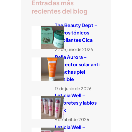
Entradas más
recientes del blog
The Beauty Dept –
Discos tónicos
exfoliantes Cica
22 de junio de 2026
Bella Aurora –
Protector solar anti
manchas piel
sensible
17 de junio de 2026
Leticia Well –
Coloretes y labios
stick
9 de abril de 2026
Leticia Well –