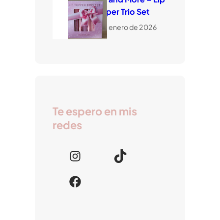
Topper Trio Set
17 de enero de 2026
Te espero en mis
redes
I
T
n
i
F
s
k
a
t
T
c
a
o