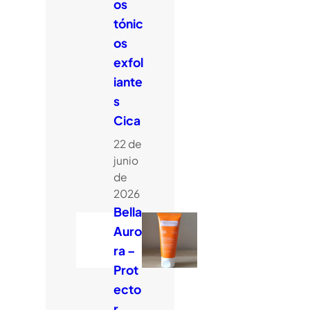
os
tónic
os
exfol
iante
s
Cica
22 de
junio
de
2026
Bella
Auro
ra –
Prot
ecto
r