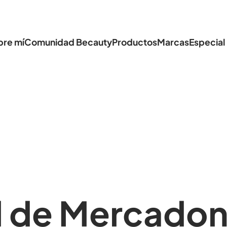
bre mí
Comunidad Becauty
Productos
Marcas
Especial
l de Mercado