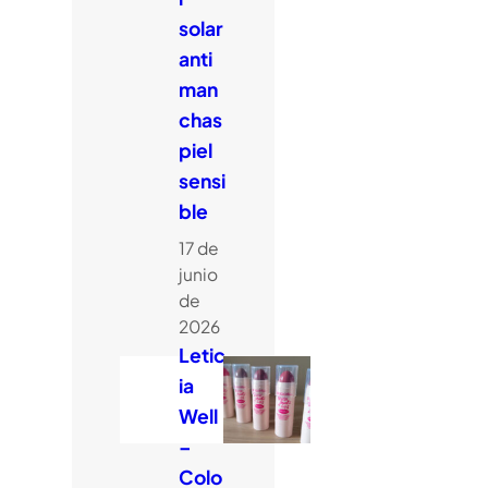
solar
anti
man
chas
piel
sensi
ble
17 de
junio
de
2026
Letic
ia
Well
–
Colo