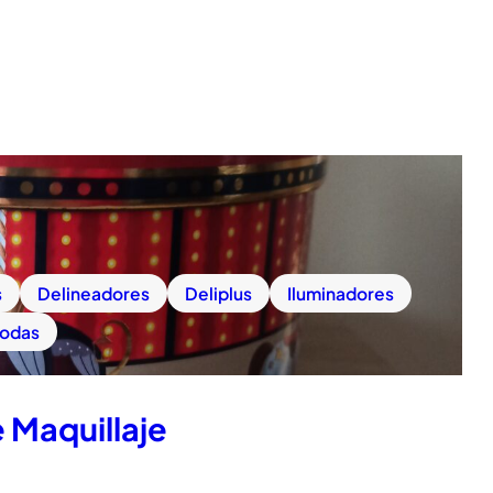
s
Delineadores
Deliplus
Iluminadores
todas
 Maquillaje