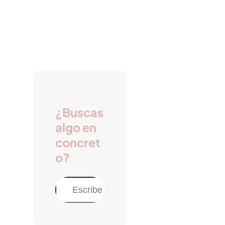
¿Buscas
algo en
concret
o?
B
u
s