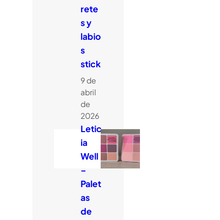
rete
s y
labio
s
stick
9 de
abril
de
2026
Letic
ia
Well
–
Palet
as
de