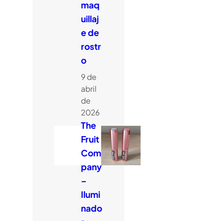
maq
uillaj
e de
rostr
o
9 de
abril
de
2026
The
Fruit
Com
pany
–
Ilumi
nado