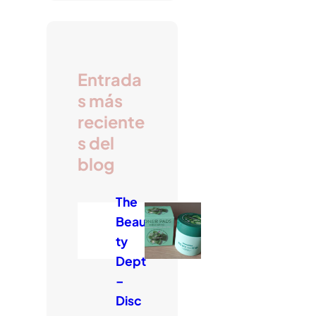
c
a
r
Entrada
s más
reciente
s del
blog
The
Beau
ty
Dept
–
Disc