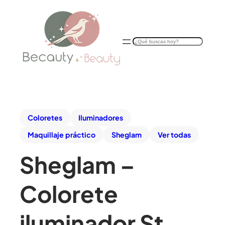
B
u
s
c
a
d
o
r
Coloretes
Iluminadores
Maquillaje práctico
Sheglam
Ver todas
Sheglam –
Colorete
iluminador St